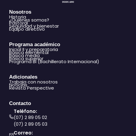
Nosotros
Historia
¿Quiénes somos?
Pastoral
Seguridad y bienestar
Equipo directivo
Programa académico
Inicial II y preparatoria
Básica elemental
Básica media
Básica superior
Programa BI (Bachillerato Internacional)
Adicionales
Trabaja con nosotros
Noticias
Revista Perspective
Contacto
Teléfono:
(07) 2 89 05 02
(07) 2 89 05 03
Correo: